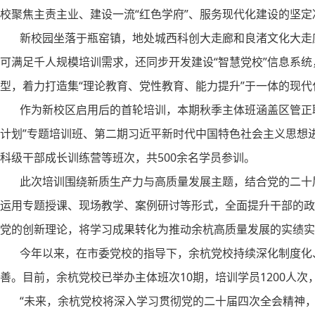
校聚焦主责主业、建设一流“红色学府”、服务现代化建设的坚定
新校园坐落于瓶窑镇，地处城西科创大走廊和良渚文化大走廊
可满足千人规模培训需求，还同步开发建设“智慧党校”信息系
型，着力打造集“理论教育、党性教育、能力提升”于一体的现
作为新校区启用后的首轮培训，本期秋季主体班涵盖区管正职领
计划”专题培训班、第二期习近平新时代中国特色社会主义思想进
科级干部成长训练营等班次，共500余名学员参训。
此次培训围绕新质生产力与高质量发展主题，结合党的二十届
运用专题授课、现场教学、案例研讨等形式，全面提升干部的政
党的创新理论，将学习成果转化为推动余杭高质量发展的实绩实
今年以来，在市委党校的指导下，余杭党校持续深化制度化、
善。目前，余杭党校已举办主体班次10期，培训学员1200人次
“未来，余杭党校将深入学习贯彻党的二十届四次全会精神，