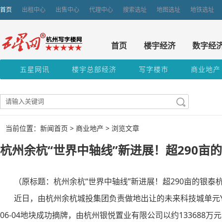
首页
出租中心
出售中心
代理中心
搜索选址
地图选址
地铁选址
首页
楼宇经济
数字经
五星网讯
楼宇总部经济
写字楼市
商业地产
当前位置：新闻首页 >
商业地产
> 浏览文章
杭州余杭“世界中轴线”新进展！超290亩
（原标题：杭州余杭“世界中轴线”新进展！超290亩的银泰
近日，由杭州余杭城投集团负责做地出让的未来科技城单元YH09070
06-04地块成功摘牌，由杭州银悦置业有限公司以约133688万