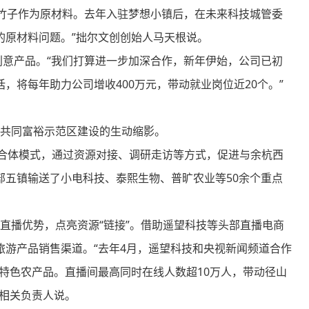
竹子作为原材料。去年入驻梦想小镇后，在未来科技城管委
的原材料问题。”拙尔文创创始人马天根说。
意产品。“我们打算进一步加深合作，新年伊始，公司已初
，将每年助力公司增收400万元，带动就业岗位近20个。”
共同富裕示范区建设的生动缩影。
联合体模式，通过资源对接、调研走访等方式，促进与余杭西
部五镇输送了小电科技、泰熙生物、普旷农业等50余个重点
直播优势，点亮资源“链接”。借助遥望科技等头部直播电商
游产品销售渠道。“去年4月，遥望科技和央视新闻频道合作
地特色农产品。直播间最高同时在线人数超10万人，带动径山
会相关负责人说。