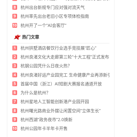
杭州出台新规专门应对强对流天气
8
杭州率先出台老旧小区专项体检指南
9
杭州开了一个“AI会客厅”
10
热门文章
杭州拱墅酒店餐饮行业选手竞技展“匠心”
1
杭州良渚文化大走廊第三轮“十大工程”正式发布
2
杭钢公园凭什么日夜火热？
3
杭州良渚好运产业园完工 生命健康产业再添新引擎
4
首届中国（浙江）AI短剧大赛报名通道开放
5
为什么是杭州？
6
杭州星地人工智能创新港产业园开园
7
杭州曙光路商业外摆让闲置空间“立体生长”
8
杭州西湖“政务夜市”2.0焕新
9
杭州公园年卡半年卡开售
10