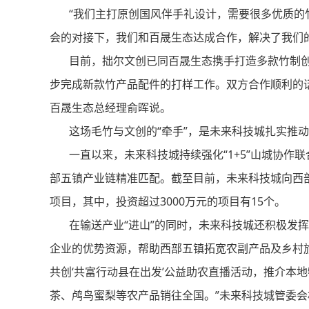
“我们主打原创国风伴手礼设计，需要很多优质的
会的对接下，我们和百晟生态达成合作，解决了我们
目前，拙尔文创已同百晟生态携手打造多款竹制创
步完成新款竹产品配件的打样工作。双方合作顺利的话
百晟生态总经理俞晖说。
这场毛竹与文创的“牵手”，是未来科技城扎实推动
一直以来，未来科技城持续强化“1+5”山城协作
部五镇产业链精准匹配。截至目前，未来科技城向西
项目，其中，投资超过3000万元的项目有15个。
在输送产业“进山”的同时，未来科技城还积极发挥
企业的优势资源，帮助西部五镇拓宽农副产品及乡村旅
共创‘共富行动县在出发’公益助农直播活动，推介本
茶、鸬鸟蜜梨等农产品销往全国。”未来科技城管委