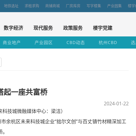
地铁选址
求租求购
商铺商城
厂房库房
写字楼集
产业园集
楼宇
数字经济
现代服务
政策服务
楼宇党建
商业地产
产业园区
CBD动态
杭州CBD
选
 搭起一座共富桥
2024-01-22
来科技城微融媒体中心：梁洁）
余杭区未来科技城企业“拙尔文创”与百丈镇竹材精深加工
桥。