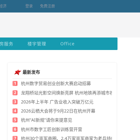
经济
登录
免费注册
房服务
楼宇管理
Office
最新发布
杭州数字贸易创业创新大赛启动招募
1
龙翔桥站光影空间焕新亮屏 杭州地铁再添城市视觉新地标
2
2026年上半年 广告业收入突破万亿元
3
2026云栖大会将于9月22日在杭州开幕
4
杭州“AI新规”请你来提意见
5
杭州市数字工匠创新训练营开营
6
杭州30个崇军商圈、2.4万家崇军商家为老兵持续发福利
7