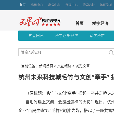
首页
出租中心
出售中心
代理中心
搜索选址
地图选址
首页
楼宇经济
五星网讯
楼宇总部经济
写字楼市
当前位置：新闻首页 >
文创经济
> 浏览文章
杭州未来科技城毛竹与文创“牵手”
（原标题：毛竹与文创“牵手” 搭起一座共富桥 未
当毛竹遇上文创，会擦出怎样的火花？近日，杭州市
企业“百晟生态”以“毛竹+文创”为媒，搭起了一座共富