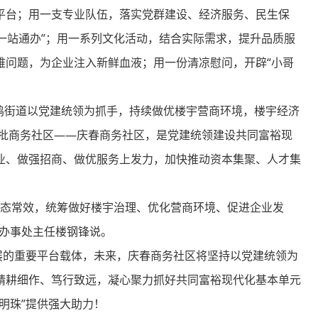
平台；用一支专业队伍，落实党群建设、经济服务、民生保
“一站通办”；用一系列文化活动，结合实际需求，提升品质服
难问题，为企业注入新鲜血液；用一份清凉慰问，开辟“小哥
街道以党建统领为抓手，持续做优楼宇营商环境，楼宇经济
首批商务社区——庆春商务社区，是党建统领建设共同富裕现
业、做强招商、做优服务上发力，加快推动资本集聚、人才集
常态常效，统筹做好楼宇治理、优化营商环境、促进企业发
道办事处主任楼钢锋说。
的重要平台载体，未来，庆春商务社区将坚持以党建统领为
精耕细作、笃行致远，凝心聚力抓好共同富裕现代化基本单元
明珠”提供强大助力！