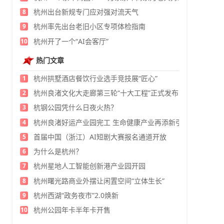
杭州出台新规专门应对强对流天气
8
杭州率先出台老旧小区专项体检指南
9
杭州开了一个“AI会客厅”
10
热门文章
杭州拱墅酒店餐饮行业选手竞技展“匠心”
1
杭州良渚文化大走廊第三轮“十大工程”正式发布
2
杭钢公园凭什么日夜火热？
3
杭州良渚好运产业园完工 生命健康产业再添新引擎
4
首届中国（浙江）AI短剧大赛报名通道开放
5
为什么是杭州？
6
杭州星地人工智能创新港产业园开园
7
杭州曙光路商业外摆让闲置空间“立体生长”
8
杭州西湖“政务夜市”2.0焕新
9
杭州公园年卡半年卡开售
10