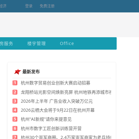
经济
登录
免费注册
房服务
楼宇管理
Office
最新发布
杭州数字贸易创业创新大赛启动招募
1
龙翔桥站光影空间焕新亮屏 杭州地铁再添城市视觉新地标
2
2026年上半年 广告业收入突破万亿元
3
2026云栖大会将于9月22日在杭州开幕
4
杭州“AI新规”请你来提意见
5
杭州市数字工匠创新训练营开营
6
杭州30个崇军商圈、2.4万家崇军商家为老兵持续发福利
7