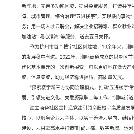
新阵地，完善多功能区域，提供免费服务，打造共享
障、城市管理、综合治理“五进楼宇”，实现楼内事物
务；用一场人才云聘会，解决企业招聘难、群众就业
加油站”“暖心港湾”等服务，送去夏日关怀。
作为杭州市首个楼宇社区创建地，10余年来，潮鸣
的发展稳中有进。2022年，潮鸣街道成立的拱墅区
代化基本单元的一次创新探索，可以更好地在做大产
聚、信息集聚，助力经济稳进提质、高质量发展。
“探索楼宇新三方协同治理模式，推动‘五进楼宇’
展、引领先进文化、关爱凝聚职工等工作。”潮鸣街
建立商务社区是打造党建引领商圈楼宇高质量发展
核心、以服务企业为主体、以实干善治为导向，继续
建设，为拱墅高水平打造“时尚之都、数字新城、运河