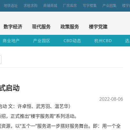
地铁选址
求租求购
商铺商城
厂房库房
写字楼集
产业园集
楼宇
数字经济
现代服务
政策服务
楼宇党建
商业地产
产业园区
CBD动态
杭州CBD
选
正式启动
2022-08-06
启动 文：许卓恒、武芳羽、温艺华）
，正式推出“楼宇服务周”系列活动。
源，以“五个一”服务进一步搭好服务舞台。即：用一个全